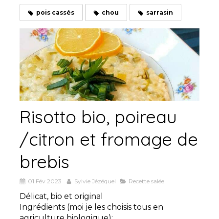
pois cassés
chou
sarrasin
Risotto bio, poireau
/citron et fromage de
brebis
01 Fév 2023
Sylvie Jézéquel
Recette salée
Délicat, bio et original
Ingrédients (moi je les choisis tous en
agriculture biologique):