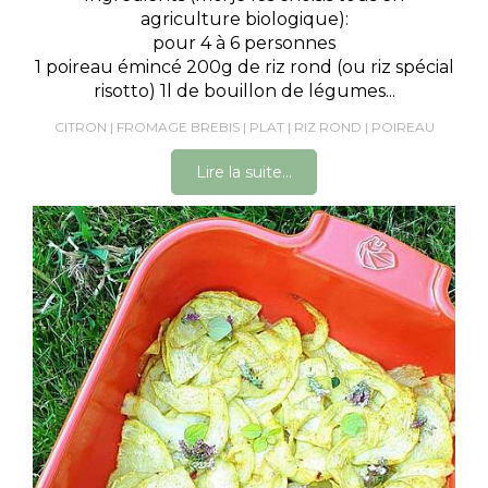
agriculture biologique):
pour 4 à 6 personnes
1 poireau émincé 200g de riz rond (ou riz spécial
risotto) 1l de bouillon de légumes...
CITRON
FROMAGE BREBIS
PLAT
RIZ ROND
POIREAU
Lire la suite...