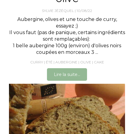
SYLVIE JÉZÉQUEL
10/08/22
Aubergine, olives et une touche de curry,
essayez ;)
Il vous faut (pas de panique, certains ingrédients
sont remplaçables):
1 belle aubergine 100g (environ) d'olives noirs
coupées en morceaux 3 ...
CURRY
ÉTÉ
AUBERGINE
OLIVE
CAKE
Lire la suite...