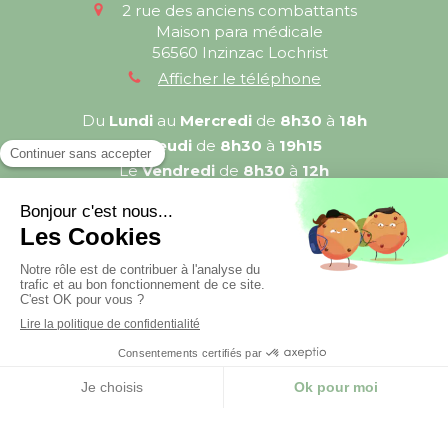
2 rue des anciens combattants
Maison para médicale
56560
Inzinzac Lochrist
Afficher le téléphone
Du
Lundi
au
Mercredi
de
8h30
à
18h
Le
Jeudi
de
8h30
à
19h15
Le
Vendredi
de
8h30
à
12h
Prendre rendez-vous
©2024 Sylvie Jézéquel - Diététicienne-nutritionniste
Inzinzac Lochrist
Plan du site
Mentions légales
Création et référencement du site par Simplébo
Site créé grâce à
SmartDiet