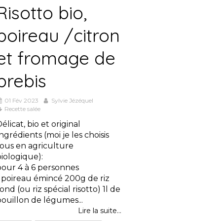
Risotto bio,
poireau /citron
et fromage de
brebis
01 Fév 2023
Sylvie Jézéquel
Recette salée
élicat, bio et original
ngrédients (moi je les choisis
tous en agriculture
iologique):
pour 4 à 6 personnes
1 poireau émincé 200g de riz
ond (ou riz spécial risotto) 1l de
ouillon de légumes...
Lire la suite...