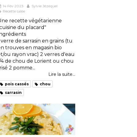
14 Fév 2023
Sylvie Jézéquel
Recette salée
Une recette végétarienne
cuisine du placard"
Ingrédients
 verre de sarrasin en grains (tu
en trouves en magasin bio
t/ou rayon vrac) 2 verres d'eau
1/4 de chou de Lorient ou chou
risé 2 pomme...
Lire la suite...
pois cassés
chou
sarrasin