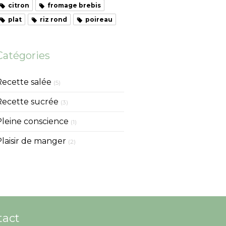
citron
fromage brebis
plat
riz rond
poireau
Catégories
Recette salée
(5)
Recette sucrée
(3)
Pleine conscience
(1)
Plaisir de manger
(2)
tact