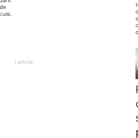
ndant
 de
isi...
d
1 article