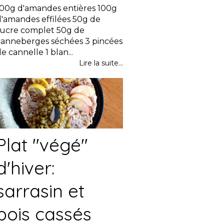
100g d'amandes entières 100g
d'amandes effilées 50g de
sucre complet 50g de
canneberges séchées 3 pincées
e cannelle 1 blan...
Lire la suite...
Plat "végé"
d'hiver:
sarrasin et
pois cassés