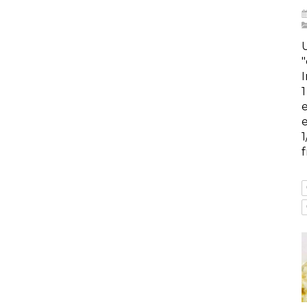
"
1
e
f