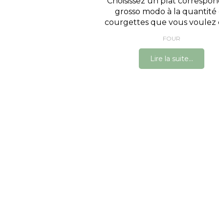
Choisissez un plat correspo
grosso modo à la quantité
courgettes que vous voulez cu
FOUR
Lire la suite...