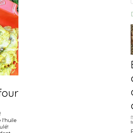
four
!
l'huile
ulé!