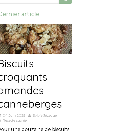
Dernier article
Biscuits
croquants
amandes
canneberges
04 Juin 2025
Sylvie Jézéquel
Recette sucrée
Pour une douzaine de biscuits :