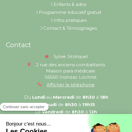
Enfants & ados
Programme éducatif gratuit
Infos pratiques
Contact & Témoignages
Contact
Sylvie Jézéquel
2 rue des anciens combattants
Maison para médicale
56560
Inzinzac Lochrist
Afficher le téléphone
Du
Lundi
au
Mercredi
de
8h30
à
18h
Le
Jeudi
de
8h30
à
19h15
Le
Vendredi
de
8h30
à
12h
Prendre rendez-vous