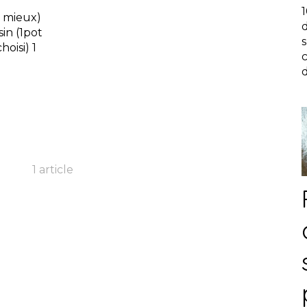
t mieux)
sin (1pot
oisi) 1
d
1 article