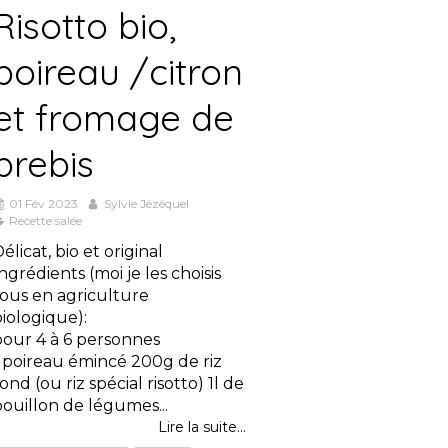
Risotto bio,
poireau /citron
et fromage de
brebis
01 Fév 2023
Sylvie Jézéquel
Recette salée
élicat, bio et original
ngrédients (moi je les choisis
tous en agriculture
iologique):
pour 4 à 6 personnes
1 poireau émincé 200g de riz
ond (ou riz spécial risotto) 1l de
ouillon de légumes...
Lire la suite...