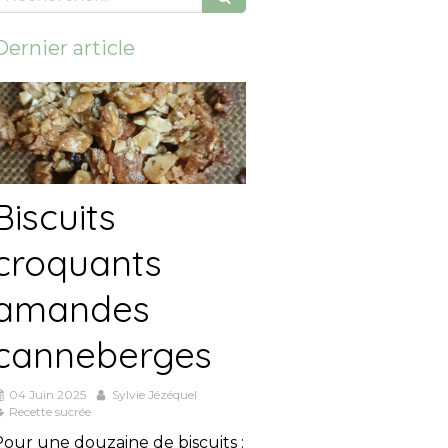
Dernier article
Biscuits
croquants
amandes
canneberges
04 Juin 2025
Sylvie Jézéquel
Recette sucrée
Pour une douzaine de biscuits :