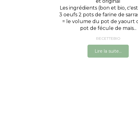
et original
Les ingrédients (bon et bio, c'es
3 oeufs 2 pots de farine de sarra
= le volume du pot de yaourt ch
pot de fécule de maïs...
RECETTEBIO
Lire la suite...