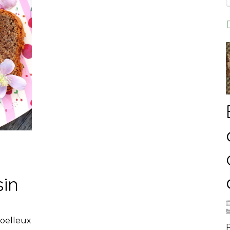
sin
moelleux