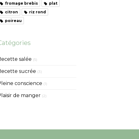
fromage brebis
plat
citron
riz rond
poireau
Catégories
Recette salée
(5)
Recette sucrée
(3)
Pleine conscience
(1)
Plaisir de manger
(2)