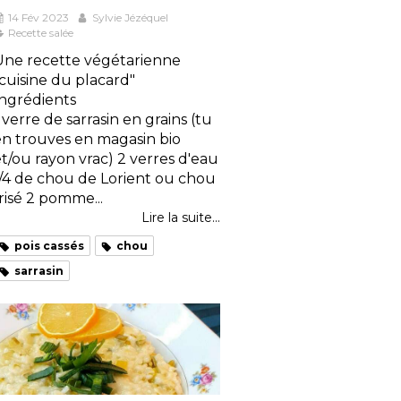
14 Fév 2023
Sylvie Jézéquel
Recette salée
Une recette végétarienne
cuisine du placard"
Ingrédients
 verre de sarrasin en grains (tu
en trouves en magasin bio
t/ou rayon vrac) 2 verres d'eau
1/4 de chou de Lorient ou chou
risé 2 pomme...
Lire la suite...
pois cassés
chou
sarrasin