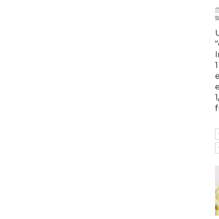
"
1
e
f