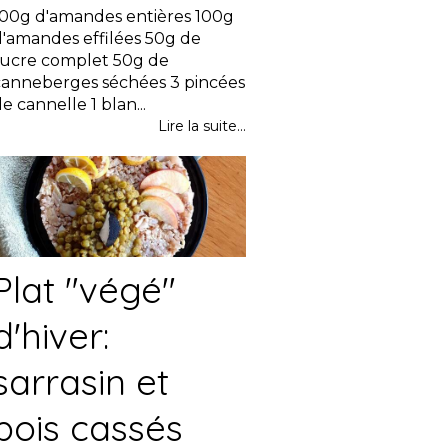
100g d'amandes entières 100g
d'amandes effilées 50g de
sucre complet 50g de
canneberges séchées 3 pincées
e cannelle 1 blan...
Lire la suite...
Plat "végé"
d'hiver:
sarrasin et
pois cassés